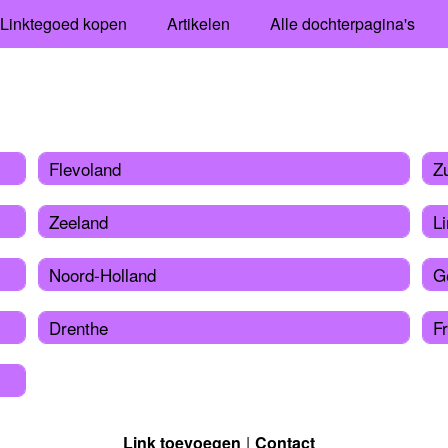
Linktegoed kopen
Artikelen
Alle dochterpagina's
Flevoland
Z
Zeeland
L
Noord-Holland
G
Drenthe
Fr
Link toevoegen
Contact