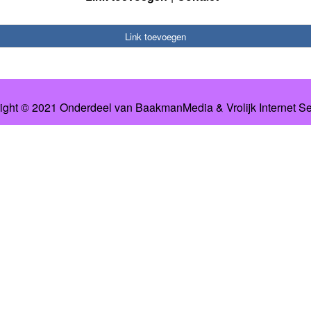
Link toevoegen
ight © 2021 Onderdeel van
BaakmanMedia
&
Vrolijk Internet S