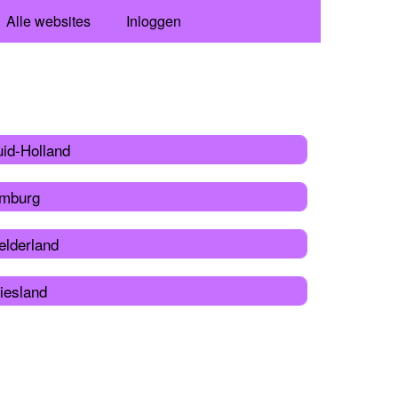
Alle websites
Inloggen
uid-Holland
imburg
elderland
iesland